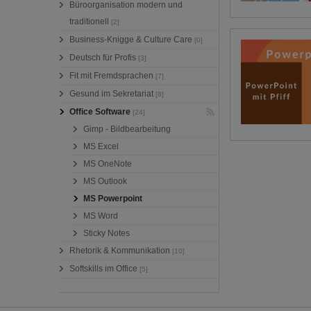
Büroorganisation modern und
traditionell
[2]
Business-Knigge & Culture Care
[0]
Deutsch für Profis
[3]
Fit mit Fremdsprachen
[7]
Gesund im Sekretariat
[8]
Office Software
[24]
Gimp - Bildbearbeitung
MS Excel
MS OneNote
MS Outlook
MS Powerpoint
MS Word
Sticky Notes
Rhetorik & Kommunikation
[10]
Softskills im Office
[5]