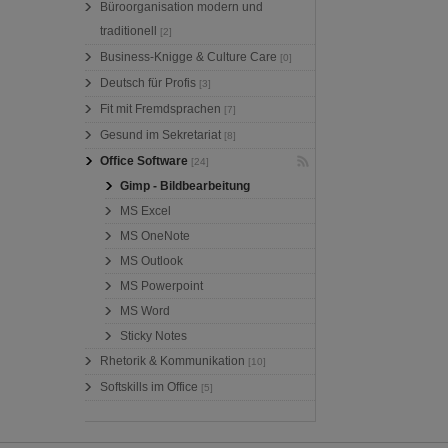
Büroorganisation modern und
traditionell
[2]
Business-Knigge & Culture Care
[0]
Deutsch für Profis
[3]
Fit mit Fremdsprachen
[7]
Gesund im Sekretariat
[8]
Office Software
[24]
Gimp - Bildbearbeitung
MS Excel
MS OneNote
MS Outlook
MS Powerpoint
MS Word
Sticky Notes
Rhetorik & Kommunikation
[10]
Softskills im Office
[5]