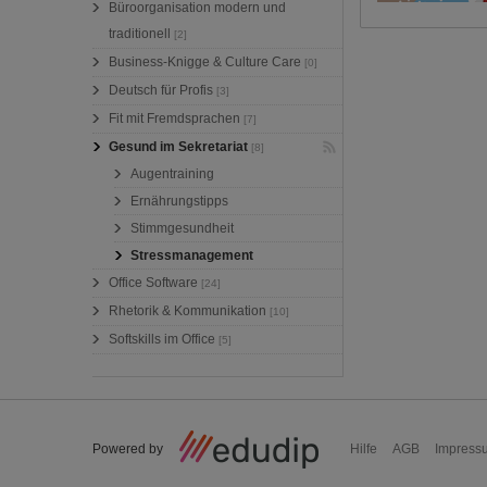
Büroorganisation modern und
traditionell
[2]
Business-Knigge & Culture Care
[0]
Deutsch für Profis
[3]
Fit mit Fremdsprachen
[7]
Gesund im Sekretariat
[8]
Augentraining
Ernährungstipps
Stimmgesundheit
Stressmanagement
Office Software
[24]
Rhetorik & Kommunikation
[10]
Softskills im Office
[5]
Powered by
Hilfe
AGB
Impress