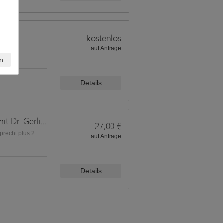
kostenlos
und
auf Anfrage
n
Details
Stimme macht Stimmung Webinar mit Dr. Gerlinde Lamprecht - Selbstlernkurs - buchen Sie das Video
27,00 €
precht plus 2
auf Anfrage
Details