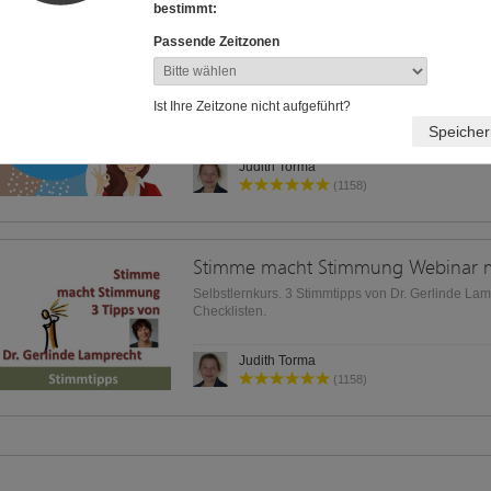
bestimmt:
Passende Zeitzonen
Stimmpflege und Stimmgesundheit
Dr. Gerlinde Lamprecht spricht über Stimmpflege 
Ist Ihre Zeitzone nicht aufgeführt?
Stimmgesundheit.
Speicher
Judith Torma
(1158)
Selbstlernkurs. 3 Stimmtipps von Dr. Gerlinde Lam
Checklisten.
Judith Torma
(1158)