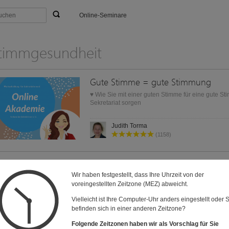
Online-Seminare
timmgesundheit
Gute Stimme = gute Stimmung
♥ Wie Sie mit einer guten Stimme für eine gute S
Sekretariat sorgen
Judith Torma
(1158)
Kompetenz im Sekretariat hörbar 
Wir haben festgestellt, dass Ihre Uhrzeit von der
voreingestellten Zeitzone (MEZ) abweicht.
Zeigt Ihre Stimme immer ihre wahre Kompetenz?
Vielleicht ist Ihre Computer-Uhr anders eingestellt oder 
In diesem Webinar spricht Dr. Gerlinde Lamprecht
befinden sich in einer anderen Zeitzone?
Ihre Kompetenz im Sekretariat hörbar machen.
Judith Torma
Folgende Zeitzonen haben wir als Vorschlag für Sie
(1158)