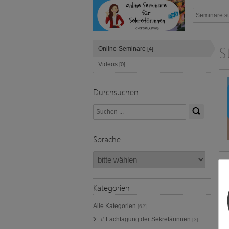
S
Online-Seminare
[4]
Videos
[0]
Durchsuchen
Sprache
Kategorien
Alle Kategorien
[62]
# Fachtagung der Sekretärinnen
[3]