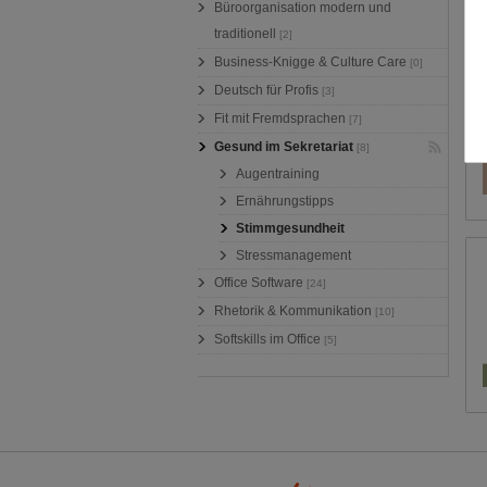
Büroorganisation modern und
traditionell
[2]
Business-Knigge & Culture Care
[0]
Deutsch für Profis
[3]
Fit mit Fremdsprachen
[7]
Gesund im Sekretariat
[8]
Augentraining
Ernährungstipps
Stimmgesundheit
Stressmanagement
Office Software
[24]
Rhetorik & Kommunikation
[10]
Softskills im Office
[5]