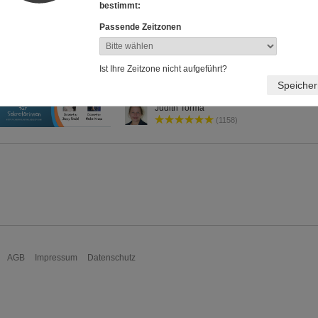
bestimmt:
Passende Zeitzonen
29. Fachtagung der Sekretärinnen
Jetzt die Aufzeichnung sichern! ♥ So geht Digitali
Ist Ihre Zeitzone nicht aufgeführt?
Sie sich Ihren Sekretärinnen-Job für die Zukunft.
Speicher
Judith Torma
(1158)
AGB
Impressum
Datenschutz