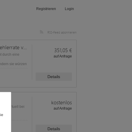
Registrieren
Login
RSS-Feed abonnieren
30. Fachtagung der Sekretärinnen: Fehlerrate verringern
351,05 €
t durch eine
auf Anfrage
ondern sie würzen
Details
kostenlos
ung virtuell bei
auf Anfrage
Sie
Details