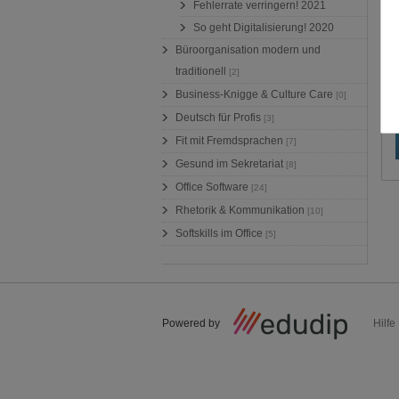
Fehlerrate verringern! 2021
So geht Digitalisierung! 2020
Büroorganisation modern und
traditionell
[2]
Business-Knigge & Culture Care
[0]
Deutsch für Profis
[3]
Fit mit Fremdsprachen
[7]
Gesund im Sekretariat
[8]
Office Software
[24]
Rhetorik & Kommunikation
[10]
Softskills im Office
[5]
Powered by
Hilfe