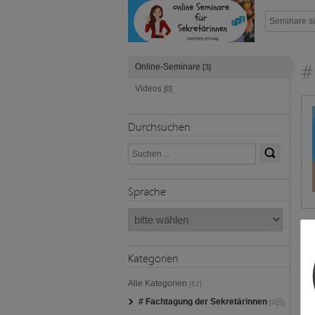
#
Online-Seminare
[3]
Videos
[0]
Durchsuchen
Sprache
Kategorien
Alle Kategorien
[62]
# Fachtagung der Sekretärinnen
[3]