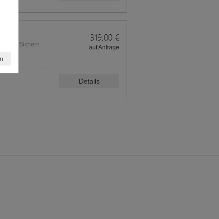
319,00 €
sierung! Sichern
auf Anfrage
n
Details