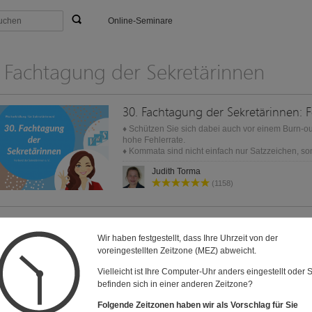
Online-Seminare
 Fachtagung der Sekretärinnen
♦ Schützen Sie sich dabei auch vor einem Burn-ou
hohe Fehlerrate.
♦ Kommata sind nicht einfach nur Satzzeichen, s
unsere Sprache.
Judith Torma
(1158)
Sommer-Camp-Fachtagung 2021
Wir haben festgestellt, dass Ihre Uhrzeit von der
voreingestellten Zeitzone (MEZ) abweicht.
Hier begleiten wir an 6 Terminen nach der Fachtag
der Umsetzung unserer Themen.
Vielleicht ist Ihre Computer-Uhr anders eingestellt oder 
befinden sich in einer anderen Zeitzone?
Judith Torma
Folgende Zeitzonen haben wir als Vorschlag für Sie
(1158)